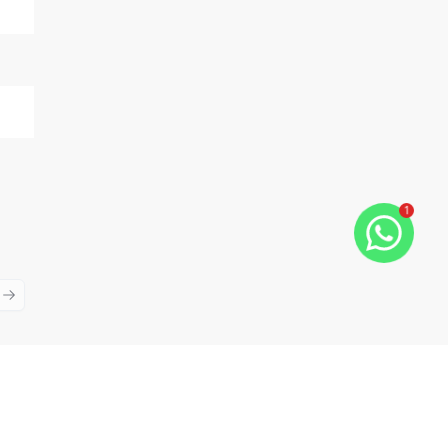
1
ious slide
Next slide
Cód:
14119
Comparar