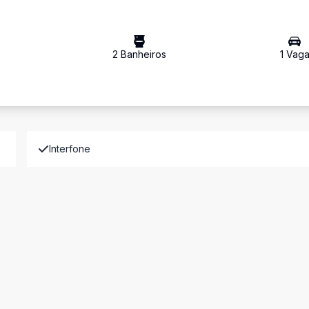
2
Banheiro
s
1
Vag
Interfone