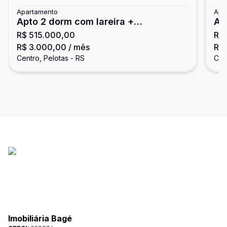
Apartamento
Apa
Apto 2 dorm com lareira +
Ap
R$ 515.000,00
R$
dependência! Localização central -
do
R$ 3.000,00
/ mês
R$ 
Pelotas/RS
Centro, Pelotas - RS
Cen
Imobiliária Bagé