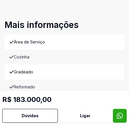
Mais informações
Área de Serviço
Cozinha
Gradeado
Reformado
Imóveis semelhantes
R$ 183.000,00
Confira imóveis semelhantes
Dúvidas
Ligar