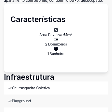
apartamento com piso frio, condomínio baixo, desocupado.
Características
Área Privativa
61
m²
2
Dormitório
s
1
Banheiro
Infraestrutura
Churrasqueira Coletiva
Playground