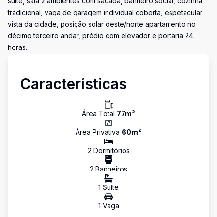
suíte, sala 2 ambientes com sacada, banheiro social, cozinha
tradicional, vaga de garagem individual coberta, espetacular
vista da cidade, posição solar oeste/norte apartamento no
décimo terceiro andar, prédio com elevador e portaria 24
horas.
Características
Área Total
77
m²
Área Privativa
60
m²
2
Dormitório
s
2
Banheiro
s
1
Suíte
1
Vaga