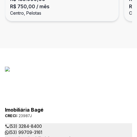
R$ 750,00
/ mês
R$
Centro, Pelotas
Cen
Imobiliária Bagé
CRECI:
23987J
(53) 3284-8400
(53) 99709-3161