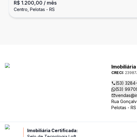
R$ 1.200,00
/ mês
Centro, Pelotas - RS
Imobiliári
CRECI:
23987
(53) 3284
(53) 9970
vendas@im
Rua Gonçalv
Pelotas - RS
Imobiliária Certificada:
Selo de Tecnologia Loft