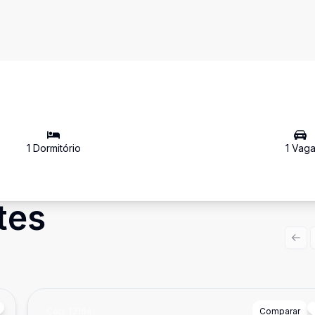
1
Dormitório
1
Vag
tes
Prev
Cód:
13164
Comparar