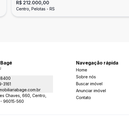
R$ 212.000,00
Centro, Pelotas - RS
a Bagé
Navegação rápida
J
Home
Sobre nós
-8400
Buscar imóvel
9-3161
obiliariabage.com.br
Anunciar imóvel
es Chaves, 660, Centro,
Contato
 - 96015-560