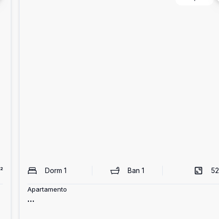
²
Dorm
1
Ban
1
52
Apartamento
...