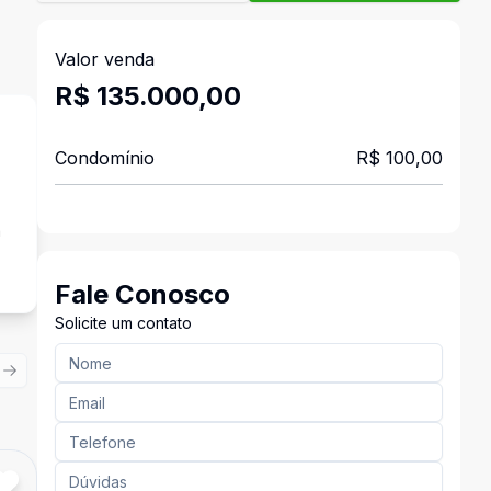
Valor venda
R$ 135.000,00
Condomínio
R$ 100,00
a
Fale Conosco
Solicite um contato
ious slide
Next slide
Cód:
14973
Comparar