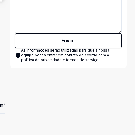
Enviar
As informações serão utilizadas para que a nossa
equipe possa entrar em contato de acordo com a
política de privacidade e termos de serviço
m²
Dorm
1
Ban
1
Apartamento
Apartamento 1 dormitório - Cohabpel - 2º
R$ 135.000,00
andar Pelotas