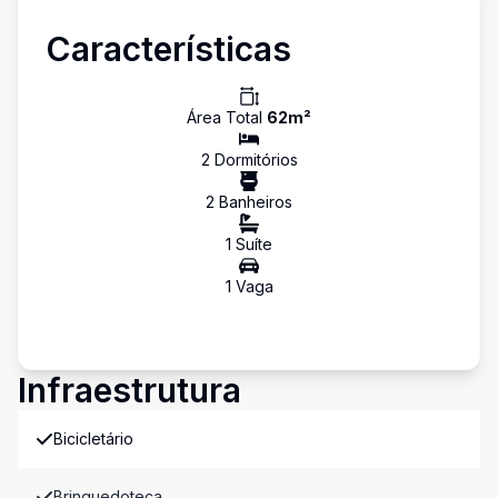
Características
Área Total
62
m²
2
Dormitório
s
2
Banheiro
s
1
Suíte
1
Vaga
Infraestrutura
Bicicletário
Brinquedoteca