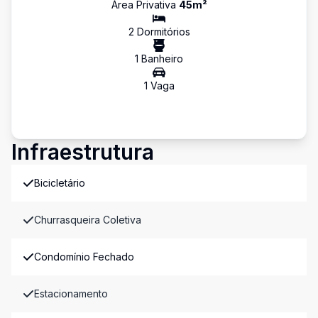
Área Privativa
45
m²
2
Dormitório
s
1
Banheiro
1
Vaga
Infraestrutura
Bicicletário
Churrasqueira Coletiva
Condomínio Fechado
Estacionamento