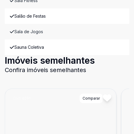
Sala Fitness
Salão de Festas
Sala de Jogos
Sauna Coletiva
Imóveis semelhantes
Confira imóveis semelhantes
Cód:
6291
Comparar
Có