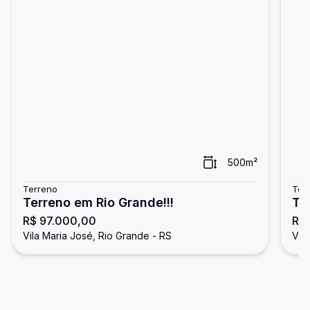
500
m²
Terreno
Ter
Terreno em Rio Grande!!!
Te
R$ 97.000,00
R$
Vila Maria José, Rio Grande - RS
Vil