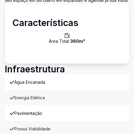
seu espaço em um bairro em expansão e agende já sua visita.
Características
Área Total
360
m²
Infraestrutura
Água Encanada
Energia Elétrica
Pavimentação
Possui Viabilidade