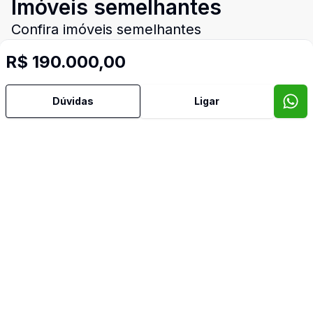
Imóveis semelhantes
Confira imóveis semelhantes
R$ 190.000,00
Cód:
14813
Comparar
Có
Dúvidas
Ligar