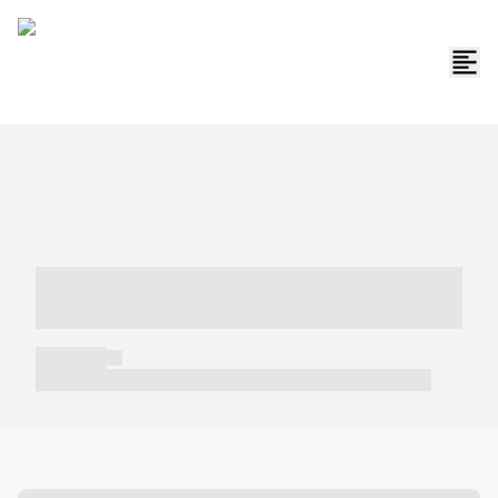
----- ----- -- ------ ---- ---- -- ----- -----
----- --- ------
----- -----
----- ----- -- ------ ---- ---- -- ----- ----- ----- --- ------