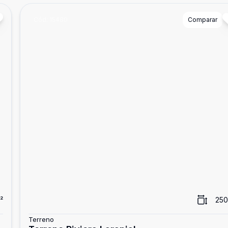
Cód:
15480
Comparar
²
250
Terreno