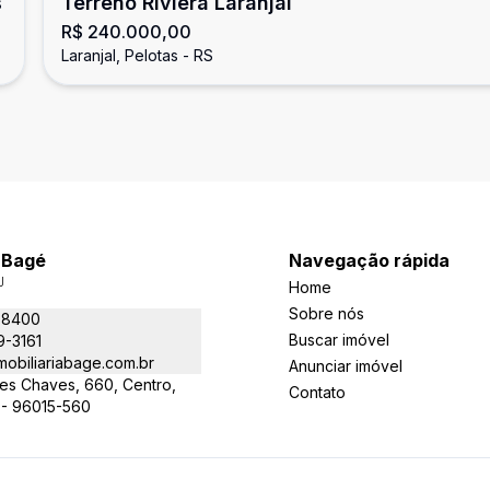
s
Terreno Riviera Laranjal
R$ 240.000,00
Laranjal, Pelotas - RS
a Bagé
Navegação rápida
J
Home
Sobre nós
-8400
Buscar imóvel
9-3161
obiliariabage.com.br
Anunciar imóvel
es Chaves, 660, Centro,
Contato
 - 96015-560