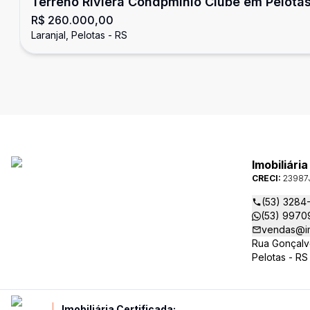
Terreno Riviera Condpmínio Clube em Pelota
R$ 260.000,00
Laranjal, Pelotas - RS
Imobiliári
CRECI:
23987
(53) 3284
(53) 9970
vendas@im
Rua Gonçalv
Pelotas - RS
Imobiliária Certificada: