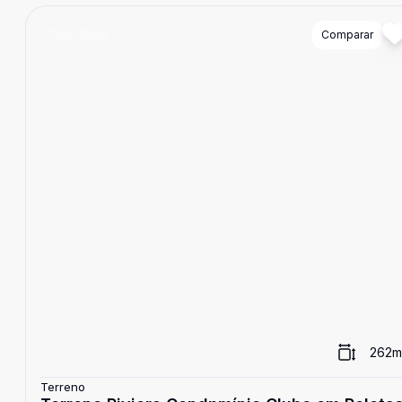
Cód:
15500
Comparar
262
m
Terreno