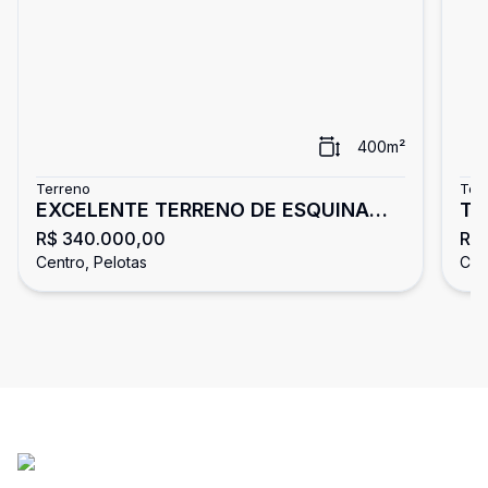
400
m²
Terreno
Ter
EXCELENTE TERRENO DE ESQUINA
Te
R$ 340.000,00
R$
COLINA DO SOL
Centro, Pelotas
Cen