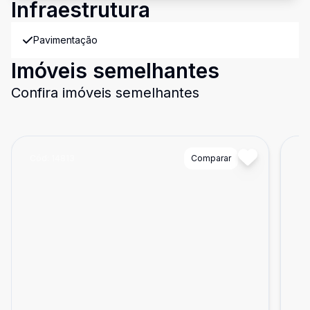
Infraestrutura
Pavimentação
Imóveis semelhantes
Confira imóveis semelhantes
Cód:
14813
Comparar
Có