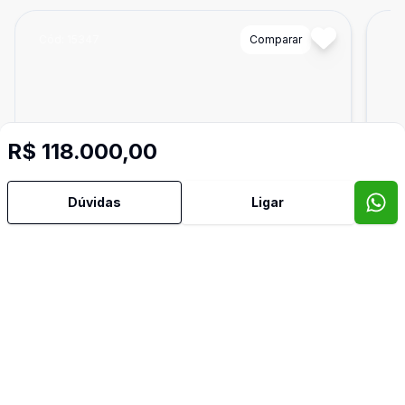
Cód:
15347
Comparar
Có
R$ 118.000,00
Dúvidas
Ligar
175
m²
Terreno
Ter