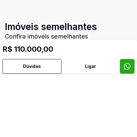
Imóveis semelhantes
Confira imóveis semelhantes
R$ 110.000,00
Cód:
15352
Comparar
Có
Dúvidas
Ligar