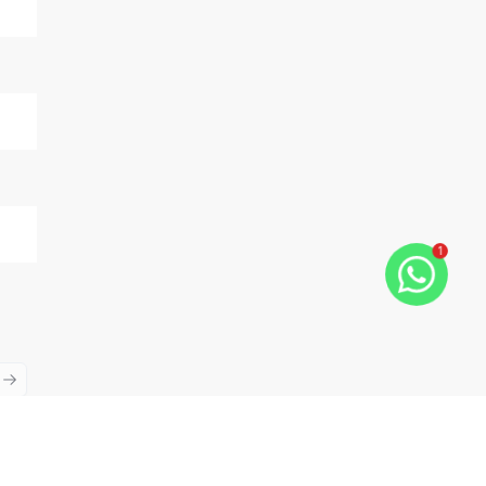
1
ious slide
Next slide