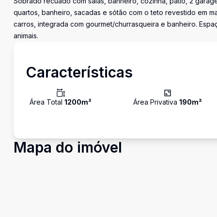
Sobrado recuado com salas, banheiro, cozinha, pátio, 2 garag
quartos, banheiro, sacadas e sótão com o teto revestido em ma
carros, integrada com gourmet/churrasqueira e banheiro. Espaço
animais.
Características
Área Total
1200
m²
Área Privativa
190
m²
Mapa do imóvel