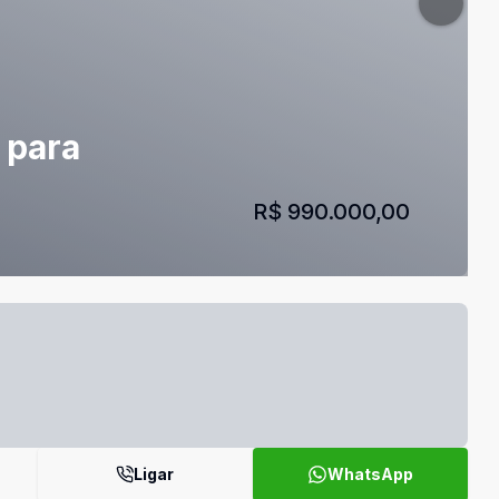
l para
R$ 990.000,00
Ligar
WhatsApp