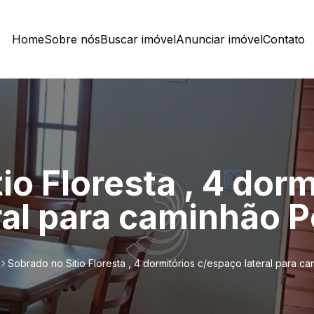
Home
Sobre nós
Buscar imóvel
Anunciar imóvel
Contato
io Floresta , 4 dorm
ral para caminhão P
Sobrado no Sitio Floresta , 4 dormitórios c/espaço lateral para c