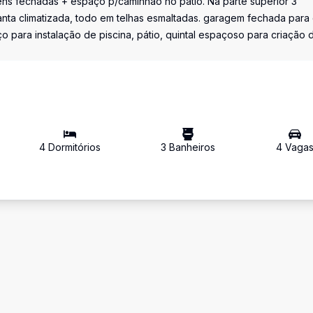
ens fechadas + espaço p/caminhão no pátio. Na parte superior 3
nta climatizada, todo em telhas esmaltadas. garagem fechada para 
 para instalação de piscina, pátio, quintal espaçoso para criação 
4
Dormitório
s
3
Banheiro
s
4
Vaga