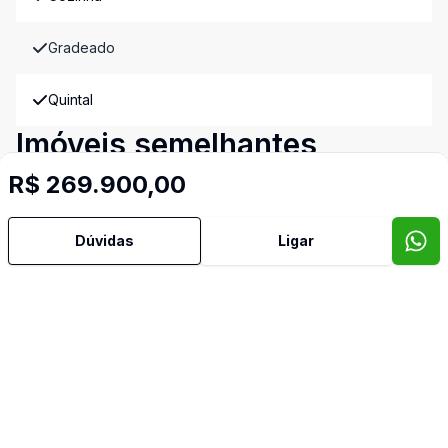
Gradeado
Quintal
Imóveis semelhantes
Confira imóveis semelhantes
R$ 269.900,00
Dúvidas
Ligar
Cód:
14906
Comparar
Có