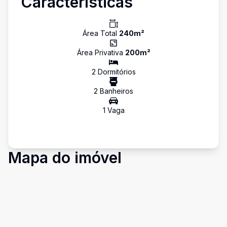
Características
Área Total
240
m²
Área Privativa
200
m²
2
Dormitório
s
2
Banheiro
s
1
Vaga
Mapa do imóvel