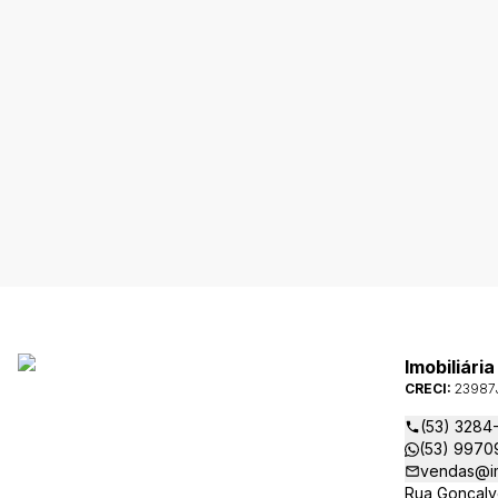
Imobiliári
CRECI:
23987
(53) 3284
(53) 9970
vendas@im
Rua Gonçalv