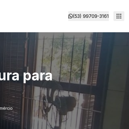
(53) 99709-3161
ura para
omércio