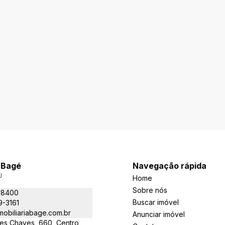
a Bagé
Navegação rápida
J
Home
Sobre nós
-8400
Buscar imóvel
9-3161
obiliariabage.com.br
Anunciar imóvel
es Chaves, 660, Centro,