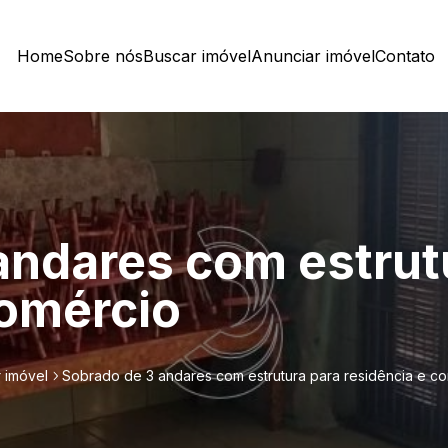
Home
Sobre nós
Buscar imóvel
Anunciar imóvel
Contato
andares com estrut
comércio
 imóvel
Sobrado de 3 andares com estrutura para residência e c