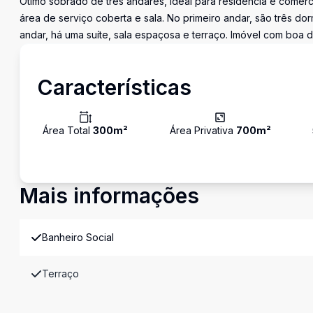
Ótimo sobrado de três andares, ideal para residência e comérc
área de serviço coberta e sala. No primeiro andar, são três dor
andar, há uma suíte, sala espaçosa e terraço. Imóvel com boa 
Características
Área Total
300
m²
Área Privativa
700
m²
Mais informações
Banheiro Social
Terraço