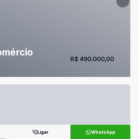
omércio
R$ 490.000,00
Ligar
WhatsApp