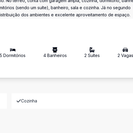
io. No térreo, conta com garagem ampla, cozinha, dormitório, banhe
mitórios (sendo um suíte), banheiro, sala e cozinha. Já no segundo
distribuição dos ambientes e excelente aproveitamento de espaço.
5
Dormitório
s
4
Banheiro
s
2
Suíte
s
2
Vaga
Cozinha