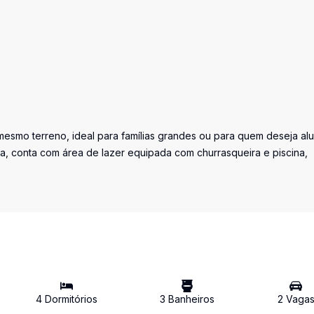
mesmo terreno, ideal para famílias grandes ou para quem deseja al
a, conta com área de lazer equipada com churrasqueira e piscina,
4
Dormitório
s
3
Banheiro
s
2
Vaga