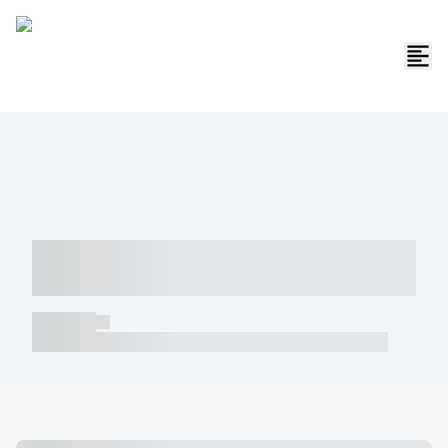
----- ----- -- ------ ---- ---- -- ----- -----
----- --- ------
----- -----
----- ----- -- ------ ---- ---- -- ----- ----- ----- --- ------