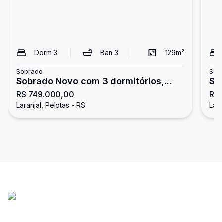
Dorm
3
Ban
3
129
m²
Sobrado
Sob
Sobrado Novo com 3 dormitórios,
SOB
R$ 749.000,00
R$
sendo 1 suíte no Recanto de Portugal.
PE
Laranjal, Pelotas - RS
Lara