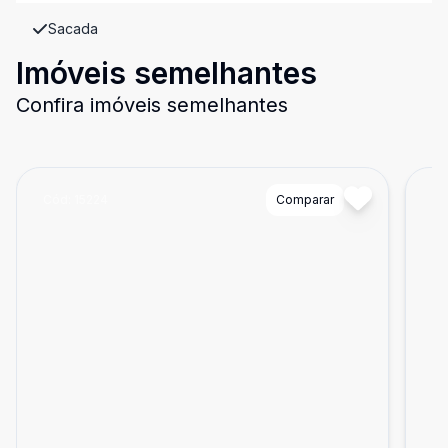
Sacada
Imóveis semelhantes
Confira imóveis semelhantes
Cód:
15224
Comparar
Có