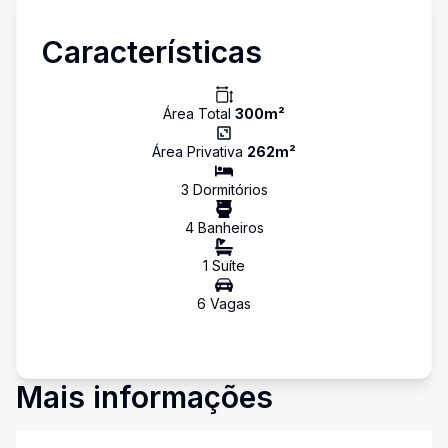
Características
Área Total
300
m²
Área Privativa
262
m²
3
Dormitório
s
4
Banheiro
s
1
Suíte
6
Vaga
s
Mais informações