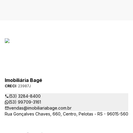
Imobiliária Bagé
CRECI:
23987J
(53) 3284-8400
(53) 99709-3161
vendas@imobiliariabage.com.br
Rua Gonçalves Chaves, 660, Centro, Pelotas - RS - 96015-560