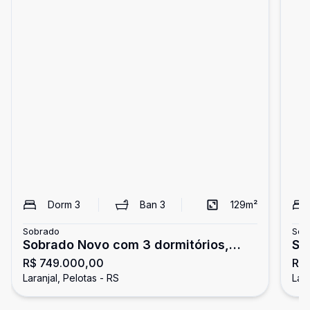
Dorm
3
Ban
3
129
m²
Sobrado
Sob
Sobrado Novo com 3 dormitórios,
SOB
R$ 749.000,00
R$
sendo 1 suíte no Recanto de Portugal.
PE
Laranjal, Pelotas - RS
Lara