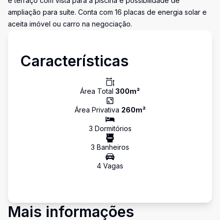
e terraço com vista para a piscina e possibilidade de
ampliação para suíte. Conta com 16 placas de energia solar e
aceita imóvel ou carro na negociação.
Características
Área Total
300
m²
Área Privativa
260
m²
3
Dormitório
s
3
Banheiro
s
4
Vaga
s
Mais informações