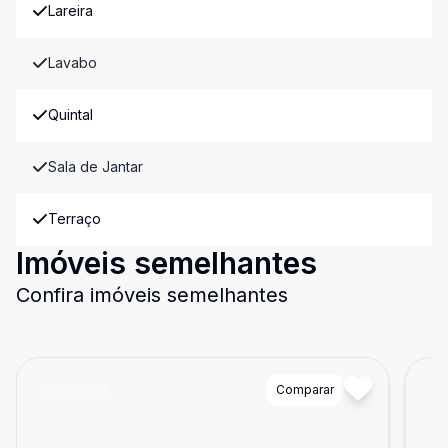
Lareira
Lavabo
Quintal
Sala de Jantar
Terraço
Imóveis semelhantes
Confira imóveis semelhantes
Cód:
15224
Comparar
Có