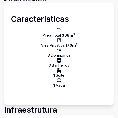
Características
Área Total
368
m²
Área Privativa
170
m²
3
Dormitório
s
3
Banheiro
s
1
Suíte
1
Vaga
Infraestrutura