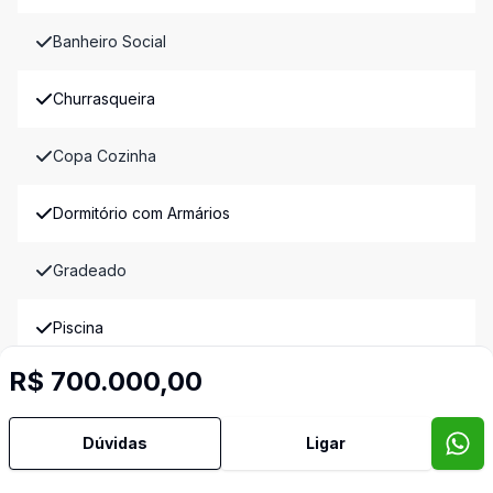
Banheiro Social
Churrasqueira
Copa Cozinha
Dormitório com Armários
Gradeado
Piscina
R$ 700.000,00
Quintal
Reformado
Dúvidas
Ligar