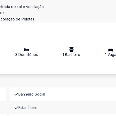
trada de sol e ventilação.
uz.
o coração de Pelotas
3
Dormitório
s
1
Banheiro
1
Vag
Banheiro Social
Estar Íntimo