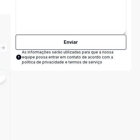
Enviar
ious slide
Next slide
As informações serão utilizadas para que a nossa
equipe possa entrar em contato de acordo com a
política de privacidade e termos de serviço
Cód:
10325
Comparar