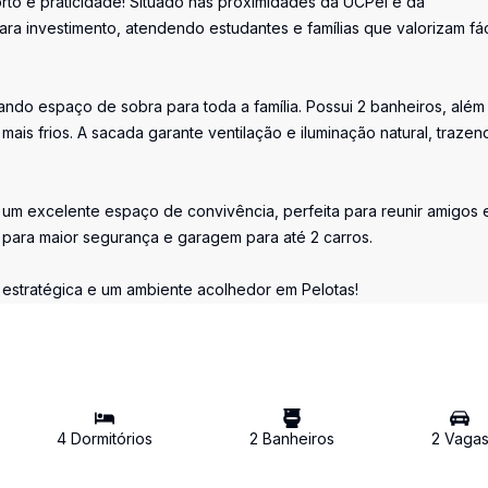
to e praticidade! Situado nas proximidades da UCPel e da
ra investimento, atendendo estudantes e famílias que valorizam fác
ando espaço de sobra para toda a família. Possui 2 banheiros, além
mais frios. A sacada garante ventilação e iluminação natural, trazen
 um excelente espaço de convivência, perfeita para reunir amigos 
e para maior segurança e garagem para até 2 carros.
estratégica e um ambiente acolhedor em Pelotas!
4
Dormitório
s
2
Banheiro
s
2
Vaga