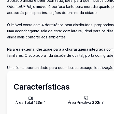
Sobrado amplo e bem localizado, ideal para quem busca confor
Odonto/UFPel, o imóvel é perfeito tanto para moradia quanto pa
acesso às principais instituições de ensino da cidade.
O imóvel conta com 4 dormitórios bem distribuídos, proporcion
uma aconchegante sala de estar com lareira, ideal para os dias 
ainda mais conforto aos ambientes.
Na área externa, destaque para a churrasqueira integrada com
familiares. O sobrado ainda dispõe de quintal, porta com grad
Uma ótima oportunidade para quem busca espaço, localização 
Características
Área Total
123
m²
Área Privativa
202
m²