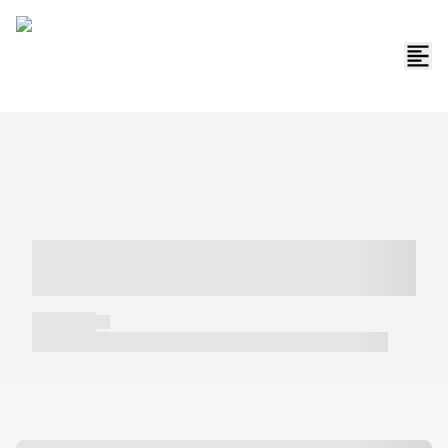
----- ----- -- ------ ---- ---- -- ----- -----
----- --- ------
----- -----
----- ----- -- ------ ---- ---- -- ----- ----- ----- --- ------