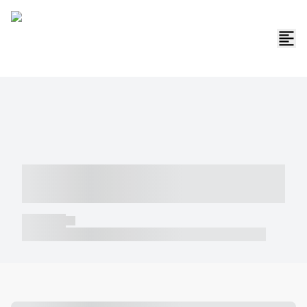
----- ----- -- ------ ---- ---- -- ----- -----
----- --- ------
----- -----
----- ----- -- ------ ---- ---- -- ----- ----- ----- --- ------