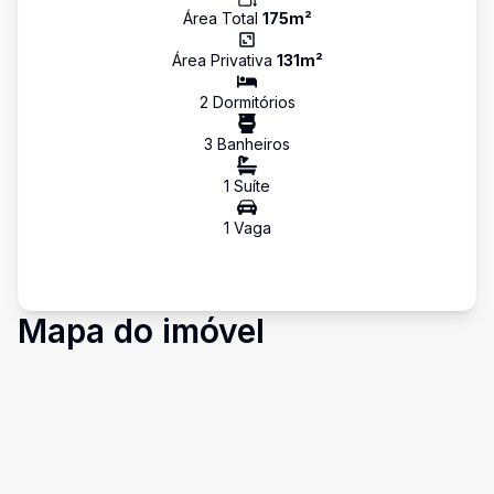
Área Total
175
m²
Área Privativa
131
m²
2
Dormitório
s
3
Banheiro
s
1
Suíte
1
Vaga
Mapa do imóvel