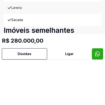
Lareira
Sacada
Imóveis semelhantes
Confira imóveis semelhantes
R$ 280.000,00
Dúvidas
Ligar
Cód:
14831
Comparar
Có