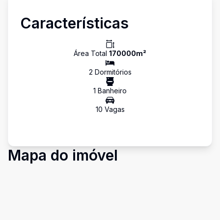
Características
Área Total
170000
m²
2
Dormitório
s
1
Banheiro
10
Vaga
s
Mapa do imóvel