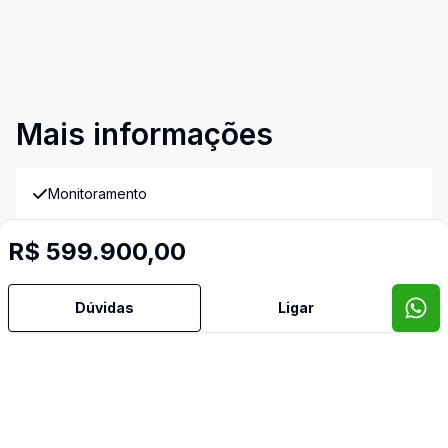
Mais informações
Monitoramento
Imóveis semelhantes
R$ 599.900,00
Confira imóveis semelhantes
Dúvidas
Ligar
Cód:
14753
Comparar
Có