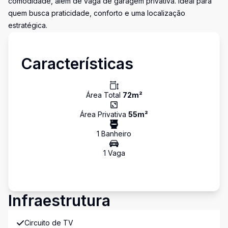
comodidade, além de vaga de garagem privativa. Ideal para
quem busca praticidade, conforto e uma localização
estratégica.
Características
Área Total
72
m²
Área Privativa
55
m²
1
Banheiro
1
Vaga
Infraestrutura
Circuito de TV