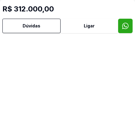
R$ 312.000,00
Cód:
14595
Comparar
Có
Dúvidas
Ligar
Ban
1
37
m²
Salas/Conjuntos
Sal
SALA COMERCIAL PARQUE UNA
SA