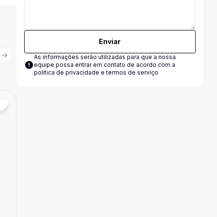
Enviar
As informações serão utilizadas para que a nossa
ious slide
Next slide
equipe possa entrar em contato de acordo com a
política de privacidade e termos de serviço
Cód:
14799
Comparar