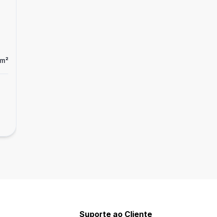
m²
Ban
2
Salas/Conjuntos
Sala comercial
R$ 550.000,00
Centro, Pelotas - RS
Suporte ao Cliente