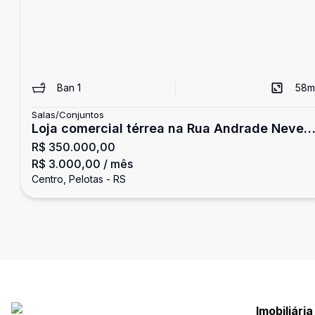
Ban
1
58
m
Salas/Conjuntos
Loja comercial térrea na Rua Andrade Neves,
R$ 350.000,00
com sobreloja estilo loft e banheiro
R$ 3.000,00
/ mês
Centro, Pelotas - RS
Imobiliári