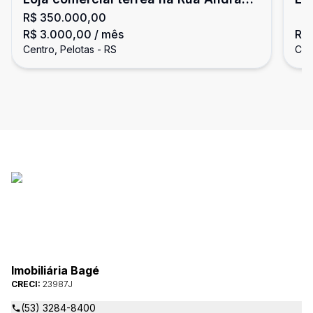
R$ 350.000,00
Neves, com sobreloja estilo loft e
R$ 3.000,00
/ mês
R$
banheiro
Centro, Pelotas - RS
Cen
Imobiliária Bagé
CRECI:
23987J
(53) 3284-8400