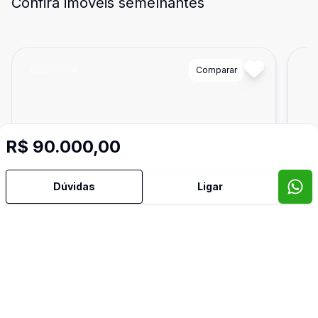
Confira imóveis semelhantes
Cód:
14576
Comparar
Có
R$ 90.000,00
Dúvidas
Ligar