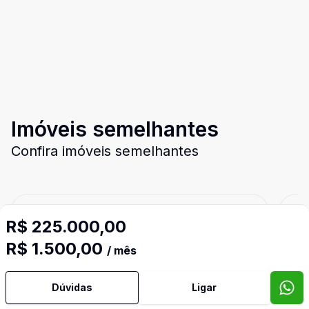
Imóveis semelhantes
Confira imóveis semelhantes
Cód:
14576
Comparar
Có
R$ 225.000,00
R$ 1.500,00
/ mês
Dúvidas
Ligar