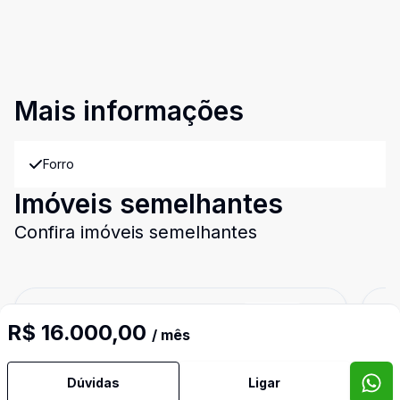
Mais informações
Forro
Imóveis semelhantes
Confira imóveis semelhantes
Cód:
14571
Comparar
Có
R$ 16.000,00
/ mês
Dúvidas
Ligar