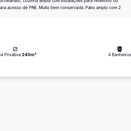
orcelanato, cozinha ampla com instalações para refeitório ou
 para acesso de PNE. Muito bem conservada. Pátio amplo com 2
ea Privativa
240
m²
4
Banheiro