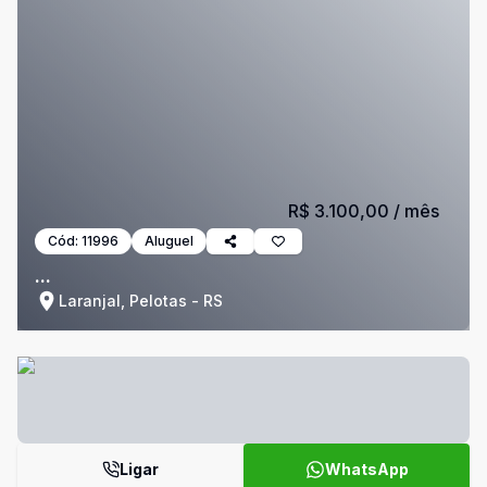
R$ 3.100,00
/ mês
Cód:
11996
Aluguel
...
Laranjal, Pelotas - RS
Ligar
WhatsApp