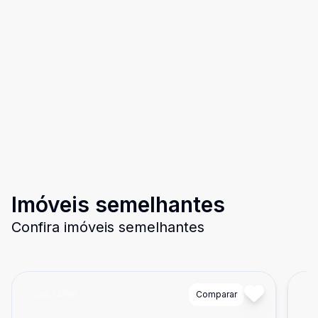
Imóveis semelhantes
Confira imóveis semelhantes
Cód:
14199
Comparar
Có