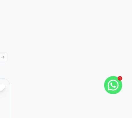
ious slide
Next slide
1
Cód:
15083
Comparar