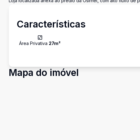
Loja localizada anexa ao prédio da Osirnet, com alto fluxo de p
Características
Área Privativa
27
m²
Mapa do imóvel