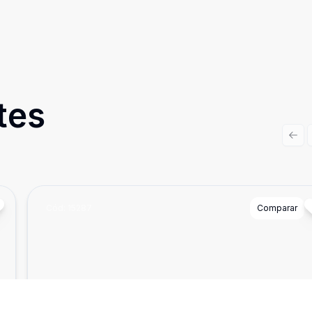
tes
Prev
Cód:
15287
Comparar