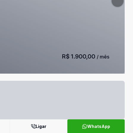
R$ 1.900,00
/ mês
Ligar
WhatsApp