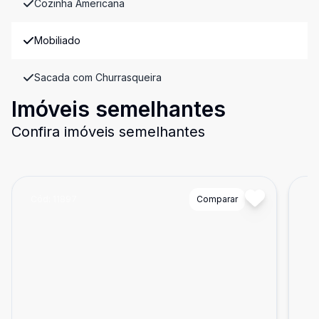
Cozinha Americana
Mobiliado
Sacada com Churrasqueira
Imóveis semelhantes
Confira imóveis semelhantes
Cód:
11897
Comparar
Có