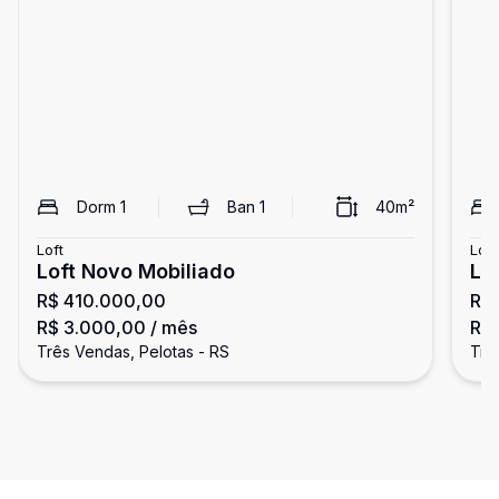
Dorm
1
Ban
1
40
m²
Loft
Loft
Loft Novo Mobiliado
Lo
R$ 410.000,00
R$
R$ 3.000,00
/ mês
R$ 
Três Vendas, Pelotas - RS
Trê