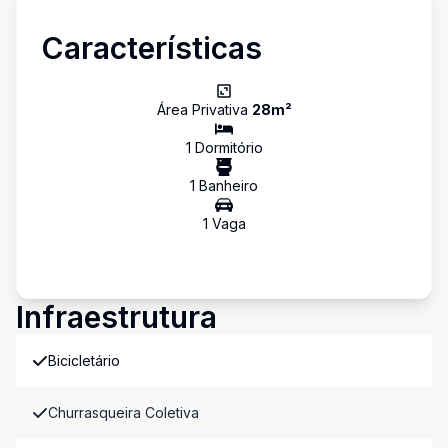
Características
Área Privativa
28
m²
1
Dormitório
1
Banheiro
1
Vaga
Infraestrutura
Bicicletário
Churrasqueira Coletiva