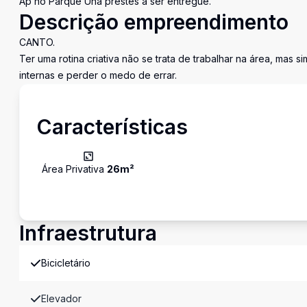
Ap no Parque Una prestes a ser entregue.
Descrição empreendimento
CANTO.
Ter uma rotina criativa não se trata de trabalhar na área, mas 
internas e perder o medo de errar.
Características
Área Privativa
26
m²
Infraestrutura
Bicicletário
Elevador