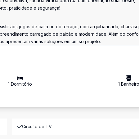
rea privativa, sacada virada para rua com orientação solar oeste,
orto, praticidade e segurança!
sistir aos jogos de casa ou do terraço, com arquibancada, churrasq
mpreendimento carregado de paixão e modernidade. Além do confo
os apresentam várias soluções em um só projeto.
1
Dormitório
1
Banheir
Circuito de TV