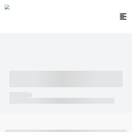
----- ----- -- ------ ---- ---- -- ----- -----
----- --- ------
----- -----
----- ----- -- ------ ---- ---- -- ----- ----- ----- --- ------