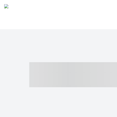
----- ----- -- -
- ------