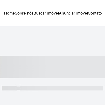
Home
Sobre nós
Buscar imóvel
Anunciar imóvel
Contato
----- ---- ---- -- ----
----- -----
----- ----- -- ------ ---- ---- -- ----- ----- ----- --- ------