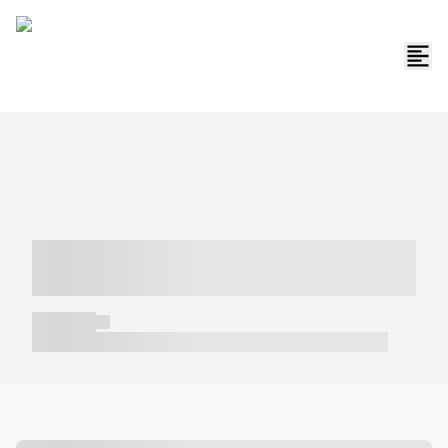
----- ----- -- ------ ---- ---- -- ----- -----
----- --- ------
----- -----
----- ----- -- ------ ---- ---- -- ----- ----- ----- --- ------