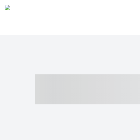
----- ----- -- -
- ------