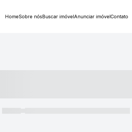
Home
Sobre nós
Buscar imóvel
Anunciar imóvel
Contato
----- ---- ---- -- ----
----- -----
----- ----- -- ------ ---- ---- -- ----- ----- ----- --- ------