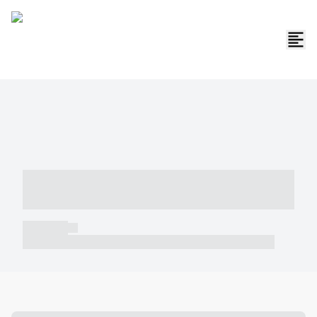
----- ----- -- ------ ---- ---- -- ----- -----
----- --- ------
----- -----
----- ----- -- ------ ---- ---- -- ----- ----- ----- --- ------