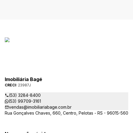
Imobiliária Bagé
CRECI:
23987J
(53) 3284-8400
(53) 99709-3161
vendas@imobiliariabage.com.br
Rua Gonçalves Chaves, 660, Centro, Pelotas - RS - 96015-560