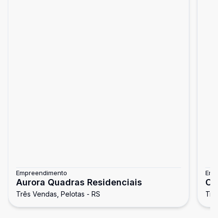
Empreendimento
Emp
Aurora Quadras Residenciais
Or
Três Vendas, Pelotas - RS
Trê