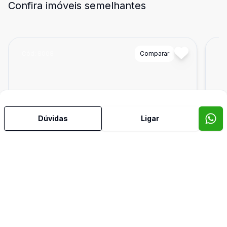
Confira imóveis semelhantes
Cód:
8008
Comparar
Có
Dúvidas
Ligar