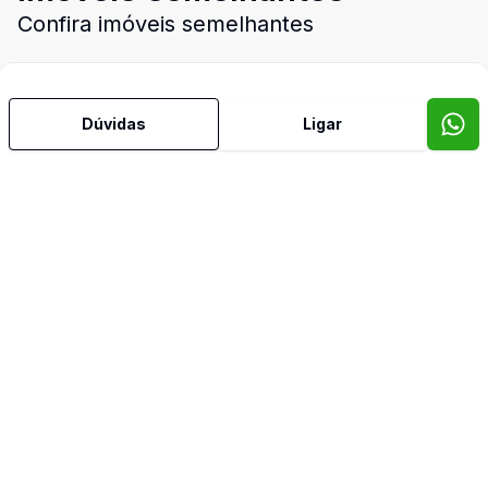
Confira imóveis semelhantes
Dúvidas
Ligar
Cód:
EMP762
Comparar
Có